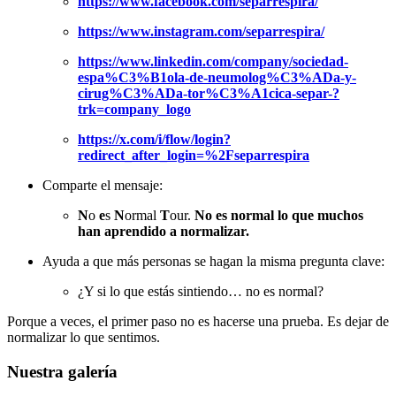
https://www.facebook.com/separrespira/
https://www.instagram.com/separrespira/
https://www.linkedin.com/company/sociedad-
espa%C3%B1ola-de-neumolog%C3%ADa-y-
cirug%C3%ADa-tor%C3%A1cica-separ-?
trk=company_logo
https://x.com/i/flow/login?
redirect_after_login=%2Fseparrespira
Comparte el mensaje:
N
o
e
s
N
ormal
T
our.
No es normal lo que muchos
han aprendido a normalizar.
Ayuda a que más personas se hagan la misma pregunta clave:
¿Y si lo que estás sintiendo… no es normal?
Porque a veces, el primer paso no es hacerse una prueba. Es dejar de
normalizar lo que sentimos.
Nuestra galería