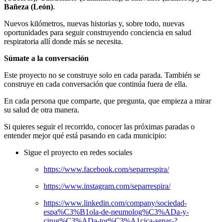
Bañeza (León)
.
Nuevos kilómetros, nuevas historias y, sobre todo, nuevas
oportunidades para seguir construyendo conciencia en salud
respiratoria allí donde más se necesita.
Súmate a la conversación
Este proyecto no se construye solo en cada parada. También se
construye en cada conversación que continúa fuera de ella.
En cada persona que comparte, que pregunta, que empieza a mirar
su salud de otra manera.
Si quieres seguir el recorrido, conocer las próximas paradas o
entender mejor qué está pasando en cada municipio:
Sigue el proyecto en redes sociales
https://www.facebook.com/separrespira/
https://www.instagram.com/separrespira/
https://www.linkedin.com/company/sociedad-
espa%C3%B1ola-de-neumolog%C3%ADa-y-
cirug%C3%ADa-tor%C3%A1cica-separ-?