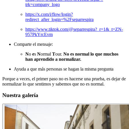
trk=company_logo
https://x.com/i/flow/login?
redirect_after_login=%2Fseparrespira
https://www.tiktok.com/@separrespira?_r=1&_t=ZN-
957PkYrcEvm
Comparte el mensaje:
N
o
e
s
N
ormal
T
our.
No es normal lo que muchos
han aprendido a normalizar.
Ayuda a que más personas se hagan la misma pregunta
Porque a veces, el primer paso no es hacerse una prueba, es dejar de
normalizar lo que sentimos y sabemos que no es normal.
Nuestra galería