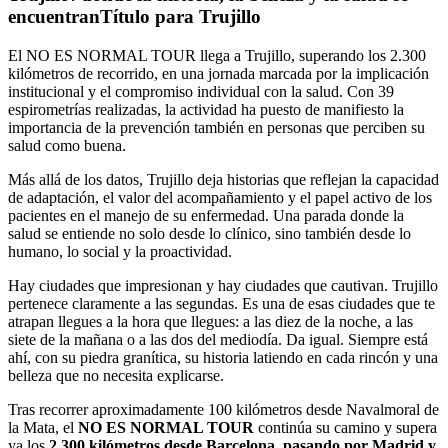
encuentranTítulo para Trujillo
El NO ES NORMAL TOUR llega a Trujillo, superando los 2.300
kilómetros de recorrido, en una jornada marcada por la implicación
institucional y el compromiso individual con la salud. Con 39
espirometrías realizadas, la actividad ha puesto de manifiesto la
importancia de la prevención también en personas que perciben su
salud como buena.
Más allá de los datos, Trujillo deja historias que reflejan la capacidad
de adaptación, el valor del acompañamiento y el papel activo de los
pacientes en el manejo de su enfermedad. Una parada donde la
salud se entiende no solo desde lo clínico, sino también desde lo
humano, lo social y la proactividad.
Hay ciudades que impresionan y hay ciudades que cautivan. Trujillo
pertenece claramente a las segundas. Es una de esas ciudades que te
atrapan llegues a la hora que llegues: a las diez de la noche, a las
siete de la mañana o a las dos del mediodía. Da igual. Siempre está
ahí, con su piedra granítica, su historia latiendo en cada rincón y una
belleza que no necesita explicarse.
Tras recorrer aproximadamente 100 kilómetros desde Navalmoral de
la Mata, el
NO ES NORMAL TOUR
continúa su camino y supera
ya los
2.300 kilómetros desde Barcelona, pasando por Madrid y