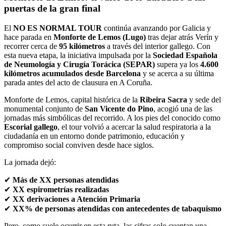
puertas de la gran final
El
NO ES NORMAL TOUR
continúa avanzando por Galicia y
hace parada en
Monforte de Lemos (Lugo)
tras dejar atrás Verín y
recorrer cerca de
95 kilómetros
a través del interior gallego. Con
esta nueva etapa, la iniciativa impulsada por la
Sociedad Española
de Neumología y Cirugía Torácica (SEPAR)
supera ya los
4.600
kilómetros acumulados desde Barcelona
y se acerca a su última
parada antes del acto de clausura en A Coruña.
Monforte de Lemos, capital histórica de la
Ribeira Sacra
y sede del
monumental conjunto de
San Vicente do Pino
, acogió una de las
jornadas más simbólicas del recorrido. A los pies del conocido como
Escorial gallego
, el tour volvió a acercar la salud respiratoria a la
ciudadanía en un entorno donde patrimonio, educación y
compromiso social conviven desde hace siglos.
La jornada dejó:
✔
Más de XX personas atendidas
✔
XX espirometrías realizadas
✔
XX derivaciones a Atención Primaria
✔
XX% de personas atendidas con antecedentes de tabaquismo
Pero, como suele ocurrir en esta ruta, las cifras solo cuentan una