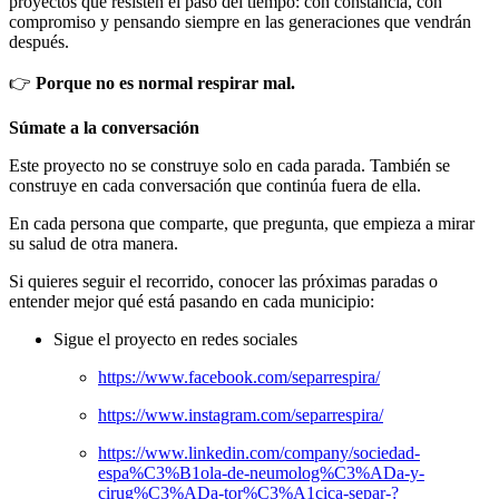
proyectos que resisten el paso del tiempo: con constancia, con
compromiso y pensando siempre en las generaciones que vendrán
después.
👉
Porque no es normal respirar mal.
Súmate a la conversación
Este proyecto no se construye solo en cada parada. También se
construye en cada conversación que continúa fuera de ella.
En cada persona que comparte, que pregunta, que empieza a mirar
su salud de otra manera.
Si quieres seguir el recorrido, conocer las próximas paradas o
entender mejor qué está pasando en cada municipio:
Sigue el proyecto en redes sociales
https://www.facebook.com/separrespira/
https://www.instagram.com/separrespira/
https://www.linkedin.com/company/sociedad-
espa%C3%B1ola-de-neumolog%C3%ADa-y-
cirug%C3%ADa-tor%C3%A1cica-separ-?