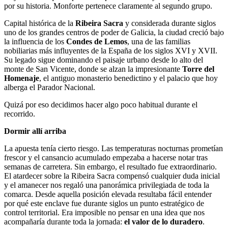
por su historia. Monforte pertenece claramente al segundo grupo.
Capital histórica de la
Ribeira Sacra
y considerada durante siglos
uno de los grandes centros de poder de Galicia, la ciudad creció bajo
la influencia de los
Condes de Lemos
, una de las familias
nobiliarias más influyentes de la España de los siglos XVI y XVII.
Su legado sigue dominando el paisaje urbano desde lo alto del
monte de San Vicente, donde se alzan la impresionante
Torre del
Homenaje
, el antiguo monasterio benedictino y el palacio que hoy
alberga el Parador Nacional.
Quizá por eso decidimos hacer algo poco habitual durante el
recorrido.
Dormir allí arriba
La apuesta tenía cierto riesgo. Las temperaturas nocturnas prometían
frescor y el cansancio acumulado empezaba a hacerse notar tras
semanas de carretera. Sin embargo, el resultado fue extraordinario.
El atardecer sobre la Ribeira Sacra compensó cualquier duda inicial
y el amanecer nos regaló una panorámica privilegiada de toda la
comarca. Desde aquella posición elevada resultaba fácil entender
por qué este enclave fue durante siglos un punto estratégico de
control territorial. Era imposible no pensar en una idea que nos
acompañaría durante toda la jornada:
el valor de lo duradero
.