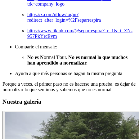
trk=company_logo
https://x.com/i/flow/login?
redirect_after_login=%2Fseparrespira
https://www.tiktok.com/@separrespira?_r=1&_t=ZN-
957PkYrcEvm
Comparte el mensaje:
N
o
e
s
N
ormal
T
our.
No es normal lo que muchos
han aprendido a normalizar.
Ayuda a que más personas se hagan la misma pregunta
Porque a veces, el primer paso no es hacerse una prueba, es dejar de
normalizar lo que sentimos y sabemos que no es normal.
Nuestra galería