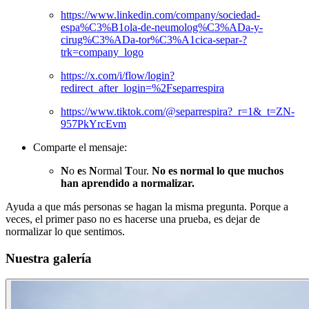
https://www.linkedin.com/company/sociedad-
espa%C3%B1ola-de-neumolog%C3%ADa-y-
cirug%C3%ADa-tor%C3%A1cica-separ-?
trk=company_logo
https://x.com/i/flow/login?
redirect_after_login=%2Fseparrespira
https://www.tiktok.com/@separrespira?_r=1&_t=ZN-
957PkYrcEvm
Comparte el mensaje:
N
o
e
s
N
ormal
T
our.
No es normal lo que muchos
han aprendido a normalizar.
Ayuda a que más personas se hagan la misma pregunta. Porque a
veces, el primer paso no es hacerse una prueba, es dejar de
normalizar lo que sentimos.
Nuestra galería