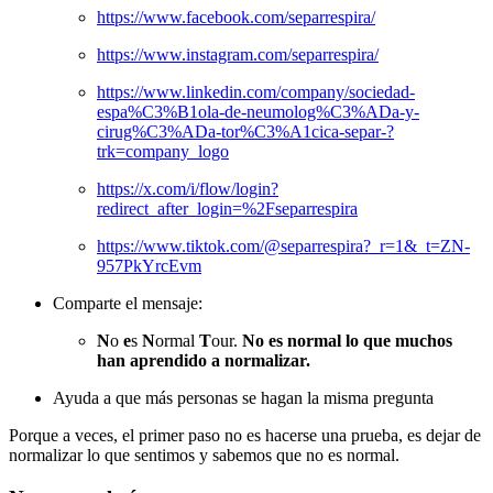
https://www.facebook.com/separrespira/
https://www.instagram.com/separrespira/
https://www.linkedin.com/company/sociedad-
espa%C3%B1ola-de-neumolog%C3%ADa-y-
cirug%C3%ADa-tor%C3%A1cica-separ-?
trk=company_logo
https://x.com/i/flow/login?
redirect_after_login=%2Fseparrespira
https://www.tiktok.com/@separrespira?_r=1&_t=ZN-
957PkYrcEvm
Comparte el mensaje:
N
o
e
s
N
ormal
T
our.
No es normal lo que muchos
han aprendido a normalizar.
Ayuda a que más personas se hagan la misma pregunta
Porque a veces, el primer paso no es hacerse una prueba, es dejar de
normalizar lo que sentimos y sabemos que no es normal.